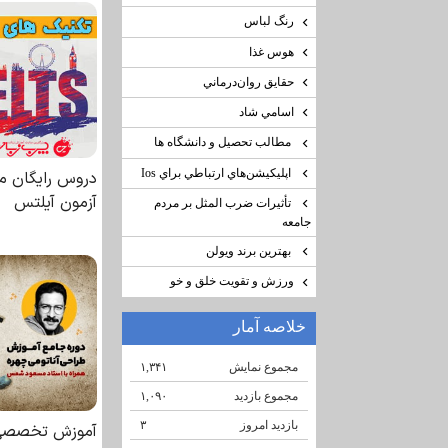
رنگ لباس
هوس غذا
حقايق روان‌درماني
اسامي شاد
مطالب تحصيل و دانشگاه ها
اپليكيشن‌هاي ارتباطي براي Ios
تأثيرات ضرب المثل بر مردم
جامعه
بهترين برند ويولن
ورزش و تقويت خلق و خو
خلاصه آمار
مجموع نمایش‌
۱,۳۴۱
مجموع بازدید
۱,۰۹۰
بازدید امروز
۳