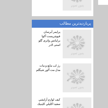
پربازديدترين مطالب
پرایمر آبرسان
فیوچریست آکوا
برلیانس واتری گلو
استی لادر
رژ لب مایع و مات
مدل مت آلور شیگلم
كيف لوازم آرايشي
سفيد اكليلي كلينيك