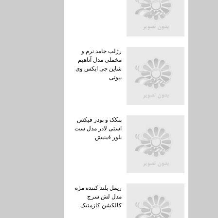
رژلب جامد نرم و
مخملی مدل آناهیم
شاین جی ایکس وی
بیوتی
پنکک و پودر فیکس
استی لادر مدل ست
بلور فینیش
ریمل بلند کننده مژه
مدل لش سرج
کالکشن کازمتیک