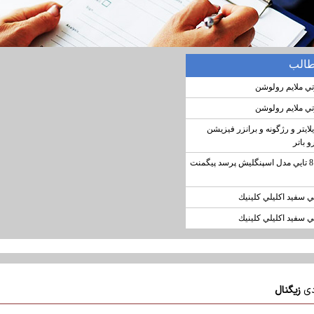
طالب
ي ملايم رولوشن
ي ملايم رولوشن
لايتر و رژگونه و برانزر فيزيشن
 باتر
پالت سايه چشم 8 تايي مدل اسپنگليش پرسد پيگمنت
ي سفيد اكليلي كلينيك
ي سفيد اكليلي كلينيك